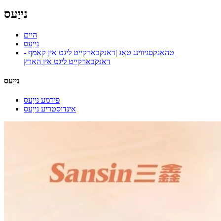
נייַעס
היים
נייַעס
טהאַנקסגיווינג טאָג |דאנקבארקייט ליגט אין קאַמף -
דאנקבארקייט ליגט אין האַרץ
נייַעס
פירמע נייַעס
אינדוסטריע נייַעס