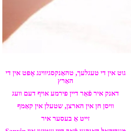
גוט אין די טעגלעך, טהאַנקסגיווינג אָפט אין די
האַרץ
דאנק איר פֿאַר דיין פירמע אויף דעם וועג
וויסן חן אין הארצן, שטעלן אין קאַמף
זייט אַ בעסער איר