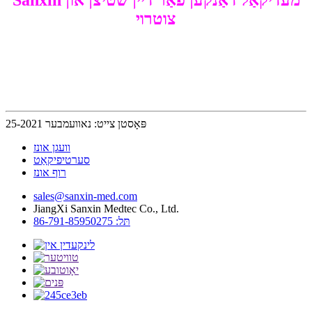
Sanxin מעדיקאַל דאַנקען פֿאַר דיין שטיצן און
צוטרוי
פּאָסטן צייט: נאוועמבער 25-2021
וועגן אונז
סערטיפיקאַט
רוף אונז
sales@sanxin-med.com
JiangXi Sanxin Medtec Co., Ltd.
תּל: 86-791-85950275