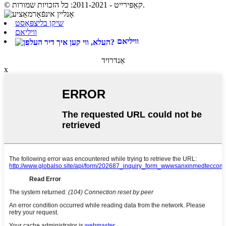
© קאַפּירייט - 2011-2021: כל הזכויות שמורות.
שיקן בליצפּאָסט
וויליאם
וויליאם
אַנדרויד
x