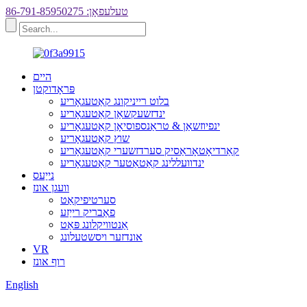
טעלעפאָן: 86-791-85950275
היים
פּראָדוקטן
בלוט רייניקונג קאַטעגאָריע
ינדזשעקשאַן קאַטעגאָריע
ינפיוזשאַן & טראַנספוסיאָן קאַטעגאָריע
שוץ קאַטעגאָריע
קאַרדיאָטאָראַסיק סערדזשערי קאַטעגאָריע
ינדוועללינג קאַטאַטער קאַטעגאָריע
נייַעס
וועגן אונז
סערטיפיקאַט
פאַבריק רייַזע
אַנטוויקלונג פּאַט
אונדזער ויסשטעלונג
VR
רוף אונז
English