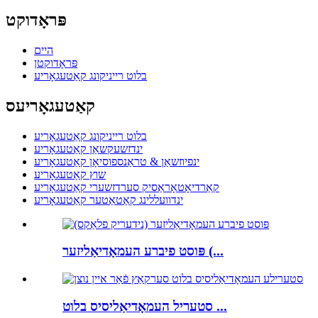
פּראָדוקט
היים
פּראָדוקטן
בלוט רייניקונג קאַטעגאָריע
קאַטעגאָריעס
בלוט רייניקונג קאַטעגאָריע
ינדזשעקשאַן קאַטעגאָריע
ינפיוזשאַן & טראַנספוסיאָן קאַטעגאָריע
שוץ קאַטעגאָריע
קאַרדיאָטאָראַסיק סערדזשערי קאַטעגאָריע
ינדוועללינג קאַטאַטער קאַטעגאָריע
פּוסט פיברע העמאָדיאַליזער (...
סטעריל העמאָדיאַליסיס בלוט ...