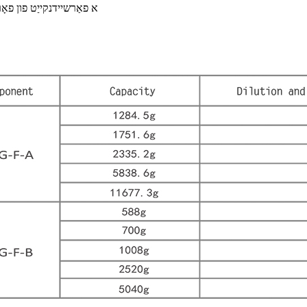
◆ א פאַרשיידנקייַט פון פ