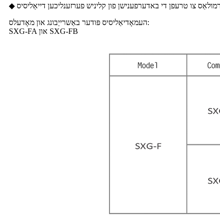
אָרמולאַס צו טרעפן די באדערפענישן פון קליניש פערזענליכען דייאַליסיס
העמאָדיאַליסיס פּודער באַשרייַבונג און מאָדעלס:
SXG-FA און SXG-FB