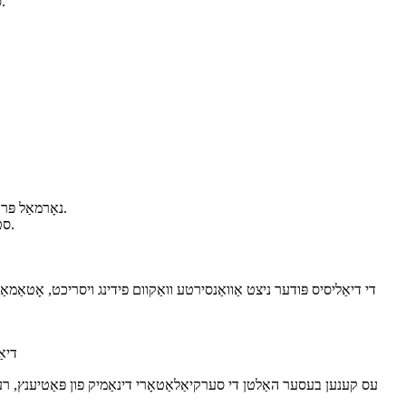
סטאַביל קוואַליטעט, פּינטלעך קאַנסאַנטריישאַן פון עלעקטראָליטע, ינשורינג די קליניש נוצן זיכערקייַט און באטייטיק ימפּרוווינג די דיאַליסיס קוואַליטעט.
נאָרמאַל פּראָדוקציע פון ​​מעדיציניש מיינונג, שטרענג קאָנטראָל פון באַקטיריאַ, ענדאָטאָקסין און שווער מעטאַל אינהאַלט, יפעקטיוולי רידוסינג דיאַליסיס אָנצינדונג.
סטאַביל קוואַליטעט, פּינטלעך קאַנסאַנטריישאַן פון עלעקטראָליטע, ינשורינג די קליניש נוצן זיכערקייַט און באטייטיק ימפּרוווינג די דיאַליסיס קוואַליטעט.
◆ די דיאַליסיס פּודער ניצט אַוואַנסירטע וואַקוום פידינג ויסריכט, אָטאַמ
◆ די
◆ עס קענען בעסער האַלטן די סערקיאַלאַטאָרי דינאַמיק פון פּאַטיענץ, רעד