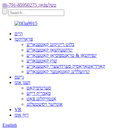
טעלעפאָן: 86-791-85950275
היים
פּראָדוקטן
בלוט רייניקונג קאַטעגאָריע
ינדזשעקשאַן קאַטעגאָריע
ינפיוזשאַן & טראַנספוסיאָן קאַטעגאָריע
שוץ קאַטעגאָריע
קאַרדיאָטאָראַסיק סערדזשערי קאַטעגאָריע
ינדוועללינג קאַטאַטער קאַטעגאָריע
נייַעס
וועגן אונז
סערטיפיקאַט
פאַבריק רייַזע
אַנטוויקלונג פּאַט
אונדזער ויסשטעלונג
VR
רוף אונז
English