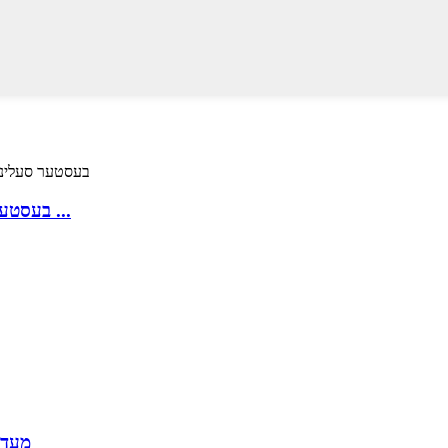
בעסטער סעלינג העמאָדיאַליסיס בלוט טובינג שטעלן בלוט ...
מעדיצ