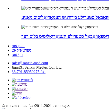
יספּאָוזאַבאַל סטערילע העמאָדיאַליסיס בלוט רער
וועגן אונז
סערטיפיקאַט
רוף אונז
sales@sanxin-med.com
JiangXi Sanxin Medtec Co., Ltd.
תּל: 86-791-85950275
© קאַפּירייט - 2011-2021: כל הזכויות שמורות.