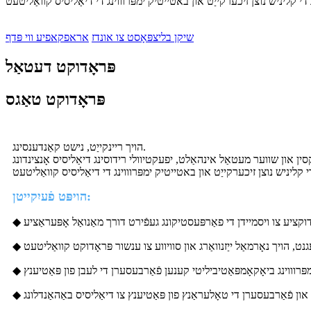
שיקן בליצפּאָסט צו אונדז
אראפקאפיע ווי פּדף
פּראָדוקט דעטאַל
פּראָדוקט טאַגס
הויך ריינקייַט, נישט קאַנדענסינג.
הויפּט פֿעיִקייטן:
דוקציע צו ויסמיידן די פאַרפּעסטיקונג געפֿירט דורך מאַנואַל אָפּעראַציע
פּרוווינג ביאָקאָמפּאַטיביליטי קענען פֿאַרבעסערן די לעבן פון פּאַטיענץ
ון פֿאַרבעסערן די טאָלעראַנץ פון פּאַטיענץ צו דיאַליסיס באַהאַנדלונג