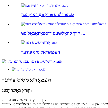
סטערילע שפּריץ פֿאַר איין נוצן
הויך קוואַליטעט דיספּאָוזאַבאַל סט ...
העמאָדיאַליסיס פּודער
העמאָדיאַליסיס פּודער
קורץ באַשרייַבונג:
הויך ריינקייַט, נישט קאַנדענסינג.