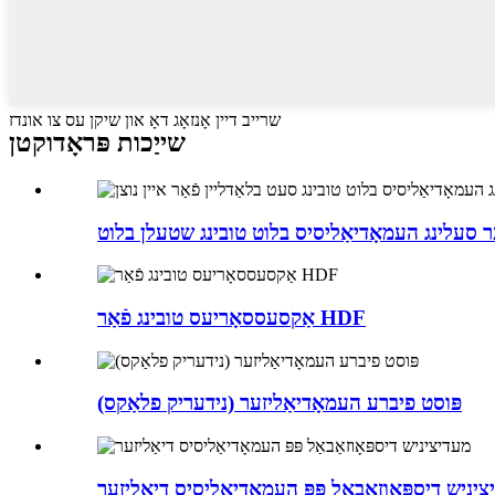
שרייב דיין אָנזאָג דאָ און שיקן עס צו אונדז
שייַכות פּראָדוקטן
אַקסעססאָריעס טובינג פֿאַר HDF
פּוסט פיברע העמאָדיאַליזער (נידעריק פלאַקס)
יניש דיספּאָוזאַבאַל פּפּ העמאָדיאַליסיס דיאַליזער