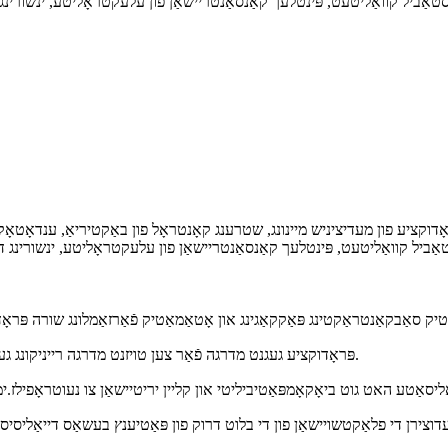
אַטיק סאַבקאַנטראַקטינג פּאַקקאַגינג און אָטאַמאַטיק פֿאַרזאַמלונג שורה פּראָ
◆ פּראָדוקציע געגנט מדרגה פֿאַר צען טויזנט מדרגה רייניקונג געגנט, הויך נאָרמאַל ייַזנוואַרג און סוויווע צו ענשור פּראָדוקט קוואַליטעט.
אַליסאַטע האט גוט ביאָקאָמפּאַטיביליטי און קליין יריטיישאַן צו נעוטראָפילז.ימ
וצירן די פלאַקטשויישאַן פון די בלוט דרוק פון פּאַטיענץ בעשאַס דייאַליסיס א