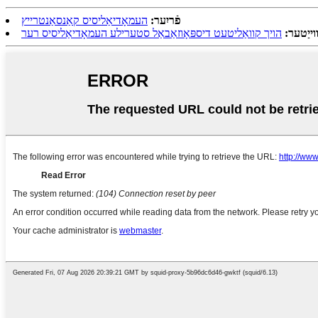
פֿריִער:
העמאָדיאַליסיס קאַנסאַנטרייץ
וייַטער:
הויך קוואַליטעט דיספּאָוזאַבאַל סטערילע העמאָדיאַליסיס רער