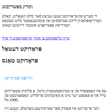
קורץ באַשרייַבונג:
די סעריע פון ​​פּראָדוקטן זענען געניצט פֿאַר בלוט קאָאָלינג, קאַלט
קאַרדיאָופּלאַגיק לייזונג פּערפוסיאָן און אָקסיגענאַטעד בלוט בעשאַס
קאַרדיאַק אָפּעראַציע אונטער דירעקט זעאונג.
שיקן בליצפּאָסט צו אונדז
אראפקאפיע ווי פּדף
פּראָדוקט דעטאַל
פּראָדוקט טאַגס
הויפּט פֿעיִקייטן:
עס איז קאַמפּאָוזד פון אַ טערמאַסטאַטיק מיטל, אַ פליסיק סטאָרידזש
טייל און אַ פּאָמפּע רער מיט אַ מאַקסימום פּריפילינג קאַפּאַציטעט פון
1000 מל.
דער פּראָדוקט איז פּאַסיק פֿאַר פאַרשידענע מאָדעלס, קענען זיין