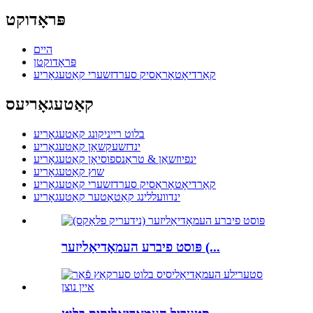
פּראָדוקט
היים
פּראָדוקטן
קאַרדיאָטאָראַסיק סערדזשערי קאַטעגאָריע
קאַטעגאָריעס
בלוט רייניקונג קאַטעגאָריע
ינדזשעקשאַן קאַטעגאָריע
ינפיוזשאַן & טראַנספוסיאָן קאַטעגאָריע
שוץ קאַטעגאָריע
קאַרדיאָטאָראַסיק סערדזשערי קאַטעגאָריע
ינדוועללינג קאַטאַטער קאַטעגאָריע
פּוסט פיברע העמאָדיאַליזער (...