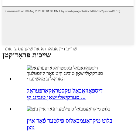
שרייב דיין אָנזאָג דאָ און שיקן עס צו אונדז
שייַכות פּראָדוקטן
דיספּאָוזאַבאַל עקסטראַקאָרפּעראַל
סערקיאַליישאַן טובינג קי ...
בלוט מיקראָעמבאָלוס פילטער פֿאַר איין
נוצן