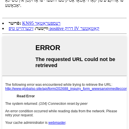
פּראָדוקציע פון ​​​​קאַרדיאָטאָראַסיק סערדזשערי פּראָדוקטן אין טשיינאַ
יאַבאָשע.
KN95 רעספּעראַטאָר
פֿריִער:
זיכערהייט טיפּ positive דרוק IV קאַטאַטער
ווייַטער: