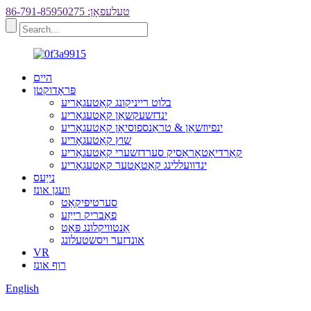
טעלעפאָן: 86-791-85950275
היים
פּראָדוקטן
בלוט רייניקונג קאַטעגאָריע
ינדזשעקשאַן קאַטעגאָריע
ינפיוזשאַן & טראַנספוסיאָן קאַטעגאָריע
שוץ קאַטעגאָריע
קאַרדיאָטאָראַסיק סערדזשערי קאַטעגאָריע
ינדוועללינג קאַטאַטער קאַטעגאָריע
נייַעס
וועגן אונז
סערטיפיקאַט
פאַבריק רייַזע
אַנטוויקלונג פּאַט
אונדזער ויסשטעלונג
VR
רוף אונז
English