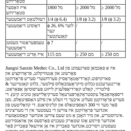
סטאָרידזש
≥ 2000 מל
≥ 2000 מל
1800 מל
אייז וואַסער
סטאָרידזש
1/8 (ϕ 3.2)
1/8 (ϕ 3.2)
1/4 (ϕ 6.4)
רעזולטאַט דיאַמעטער
/
/
ϕ 26, 6% לוער
דאָוסינג דיאַמעטער
ינער
קאַנעקטער
/
/
ϕ 7
טעמפּעראַטור מעסטן
דיאַמעטער
≥ 250 מם
≥ 250 מם
115 מם
אייז אַדינג דיאַמעטער
Jiangxi Sanxin Medtec Co., Ltd איז אַ פאַכמאַן פאַרנעמונג פון
פאָרשונג און אַנטוויקלונג, פּראָדוקציע און
פארקויפונג.קאַרדיאָטאָראַסיק סערדזשערי סעריע פּראָדוקטן
אַרייַנגערעכנט (בלוט מיקראָעמבאָלוס פילטער, בלוט קאַנטיינער &
פֿילטריר, קאַלט קאַרדיאָפּלעגיק לייזונג פּערפוסיאָן אַפּאַראַט,
דיספּאָוזאַבאַל עקסטראַקאָרפּערעאַל סערקיאַליישאַן טובינג קיט). די
סעריע פּראָדוקטן סעלינג איבער די וועלט אין פילע האָספּיטאַלס, נוצן
פֿאַר מער ווי 300 האָספּיטאַלס ​​און קליניסיאַנס. די קוואַליטעט פון
אונדזער פּראָדוקטן איז צווישן די בעסטער אין די מעדיציניש
אינדוסטריע, און מיר האָבן אַ גוט שעם צווישן אונדזער קאַסטאַמערז.
אונדזער פירמע אָונז שטאַרק טעכניש פאָרסעס און אַוואַנסירטע
טעסטינג ויסריכט.אונדזער פאַבריק איז אַן אידעאל פאַבריק פֿאַר