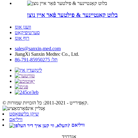
בלוט קאַנטיינער & פילטער פֿאַר איין נוצן
וועגן אונז
סערטיפיקאַט
רוף אונז
sales@sanxin-med.com
JiangXi Sanxin Medtec Co., Ltd.
תּל: 86-791-85950275
© קאַפּירייט - 2011-2021: כל הזכויות שמורות.
שיקן בליצפּאָסט
וויליאם
וויליאם
אַנדרויד