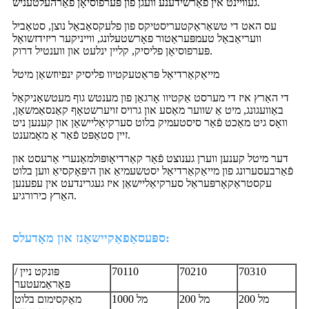
געוויינט אין פאַרשידענע וועגן פון פּערפוסיאָן פאַרהעלטעניש.
עס האט די טשאַראַקטעריסטיקס פון פלעקסאַבאַל נוצן, סטאַביל
וועריאַבאַל טעמפּעראַטור פאָרשטעלונג, ווייניקער ריזידזשואַל
פּערפוסיאָן פליסיק, קליין ינלעט און ווענטיל דרוק.
מייאַקאַרדיאַל פּראַטעקטיוו פליסיק ינפיוזשאַן מיטל
די האַרץ איז די מערסט אַקטיוו אָרגאַן פון מענטש גוף מעטשאַניקאַל
באַוועגונג, מיט אַ שווער מאַסע און גרויס זויערשטאָף קאַנסאַמשאַן,
וואָס גיט מאַכט פֿאַר סיסטעמיק בלוט סערקיאַליישאַן און קענען ניט
זיין סטאַפּט פֿאַר אַ מאָמענט.
דער מיטל קענען ווערן גענוצט פֿאַר קאַרדיאָופּולמאַנערי אַרעסט און
פֿאַרבעסערונג פון מייאַקאַרדיאַל יסטשעמיאַ און היפּאָקסיאַ ווען בלוט
עקסטראַקאָרפּעראַל סערקיאַליישאַן איז געגרינדעט אין עפענען
האַרץ כירורגיע.
ספּעסאַפאַקיישאַנז און מאָדעלס:
70310
70210
70110
פּונקט ניין /
פּאַראַמעטער
200 מל
200 מל
1000 מל
מאַקסימום בלוט