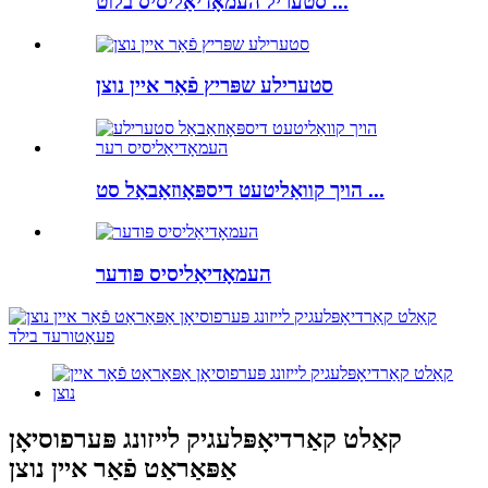
סטעריל העמאָדיאַליסיס בלוט ...
סטערילע שפּריץ פֿאַר איין נוצן
הויך קוואַליטעט דיספּאָוזאַבאַל סט ...
העמאָדיאַליסיס פּודער
קאַלט קאַרדיאָפּלעגיק לייזונג פּערפוסיאָן
אַפּאַראַט פֿאַר איין נוצן