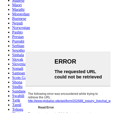
Maltese
Maori
Marathi
Mongolian
Burmese
Nepali
Norwegian
Pashto
Persian
Punjabi
Serbian
Sesotho
Sinhala
Slovak
Slovenian
Somali
Samoan
Scots Gaelic
Shona
Sindhi
Sundanese
Swahili
Tajik
Tamil
Telugu